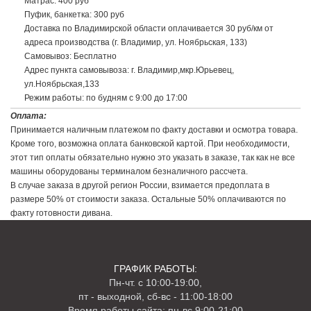
Матрас: 400 руб
Пуфик, банкетка: 300 руб
Доставка по Владимирской области оплачивается 30 руб/км от
адреса производства (г. Владимир, ул. Ноябрьская, 133)
Самовывоз: Бесплатно
Адрес пункта самовывоза: г. Владимир,мкр.Юрьевец,
ул.Ноябрьская,133
Режим работы: по будням с 9:00 до 17:00
Доставка до транспортной компании:
Оплата:
Доставка до транспортной компании, при наличии филиала в г.
Принимается наличным платежом по факту доставки и осмотра товара.
Владимир: 400 руб
Кроме того, возможна оплата банковской картой. При необходимости,
Доставка до транспортной компании, филиал в г. Москва: по тарифу
этот тип оплаты обязательно нужно это указать в заказе, так как не все
доставки в г. Москва
машины оборудованы терминалом безналичного рассчета.
Стоимость дополнительных услуг:
В случае заказа в другой регион России, взимается предоплата в
Сборка мебели:
размере 50% от стоимости заказа. Остальные 50% оплачиваются по
Прямой диван: 500 руб
факту готовности дивана.
Угловой диван: 500 руб
Кресло: 500 руб
Оплата:
Принимается наличным платежом по факту доставки и осмотра
ГРАФИК РАБОТЫ:
товара. Кроме того, возможна оплата банковской картой. При
Пн-чт. с 10:00-19:00,
необходимости, этот тип оплаты обязательно нужно это указать в
пт - выходной, сб-вс - 11:00-18:00
заказе, так как не все машины оборудованы терминалом
Время работы сайта: пн-вс 9:00-21:00