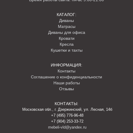
безналичного рассчета.
В случае заказа в другой регион России, взимается предоплата в
КАТАЛОГ:
размере 50% от стоимости заказа. Остальные 50% оплачиваются по
Диваны
факту готовности дивана.
Матрасы
Диваны для офиса
Кровати
Кресла
Кушетки и тахты
ИНФОРМАЦИЯ:
Контакты
Соглашение о конфиденциальности
Наши работы
Отзывы
КОНТАКТЫ:
Московская обл., г. Дзержинский, ул. Лесная, 14б
+7 (495) 776-96-48
+7 (904) 253-33-72
mebeli-vld@yandex.ru