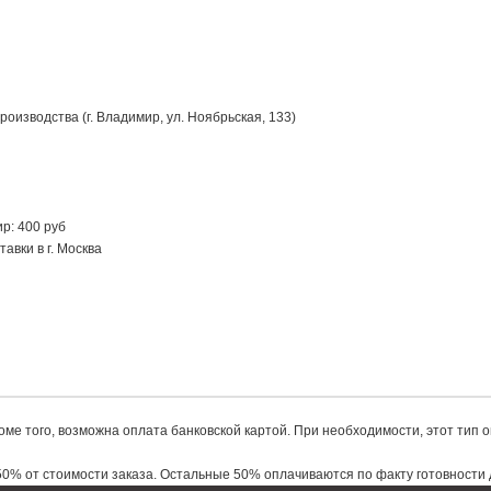
оизводства (г. Владимир, ул. Ноябрьская, 133)
р: 400 руб
авки в г. Москва
роме того, возможна оплата банковской картой. При необходимости, этот тип
е того, возможна оплата банковской картой. При необходимости, этот тип оп
ере 50% от стоимости заказа. Остальные 50% оплачиваются по факту готовно
 50% от стоимости заказа. Остальные 50% оплачиваются по факту готовности 