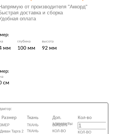
Напрямую от производителя "Аккорд"
Быстрая доставка и сборка
Удобная оплата
мер:
на
глубина
высота
4 мм
100 мм
92 мм
мер:
на
0 cм
дактор:
Размер
Ткань
Доп.
Кол-во
элементы
ЗМЕР
ТКАНЬ
Выбрать
ТКАНЬ
КОЛ-ВО
КОЛ-ВО