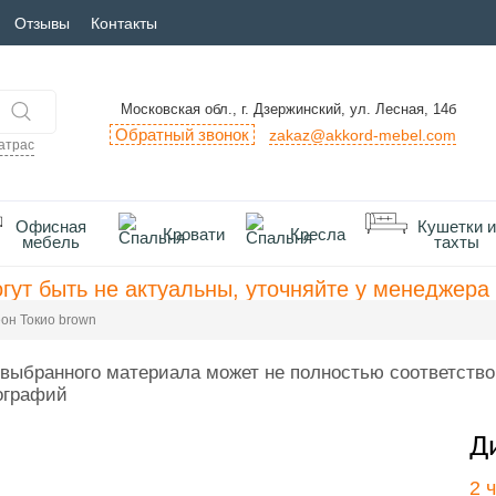
Отзывы
Контакты
Московская обл., г. Дзержинский, ул. Лесная, 14б
Обратный звонок
zakaz@akkord-mebel.com
атрас
Офисная
Кушетки и
Кровати
Кресла
мебель
тахты
гут быть не актуальны, уточняйте у менеджера 
он Токио brown
выбранного материала может не полностью соответство
ографий
Д
2 