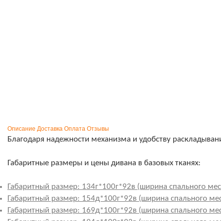
Описание
Доставка
Оплата
Отзывы
Благодаря надежности механизма и удобству раскладывания
Габаритные размеры и цены дивана в базовых тканях:
Габаритный размер: 134г*100г*92в (ширина спального мест
Габаритный размер: 154д*100г*92в (ширина спального мес
Габаритный размер: 169д*100г*92в (ширина спального мест