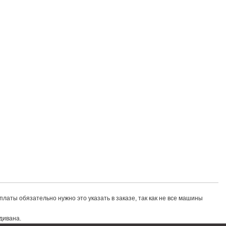
 оплаты обязательно нужно это указать в заказе, так как не все машины
латы обязательно нужно это указать в заказе, так как не все машины
сти дивана.
дивана.