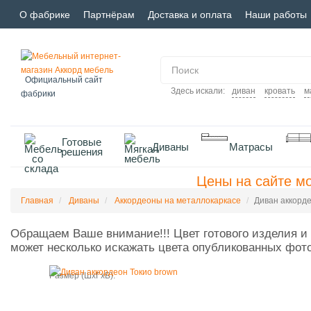
О фабрике
Партнёрам
Доставка и оплата
Наши работы
Официальный сайт
Здесь искали:
диван
кровать
м
фабрики
Готовые
Диваны
Матрасы
решения
Цены на сайте мо
Главная
Диваны
Аккордеоны на металлокаркасе
Диван аккорде
Обращаем Ваше внимание!!! Цвет готового изделия и 
может несколько искажать цвета опубликованных фот
Размер (ШxГxВ):