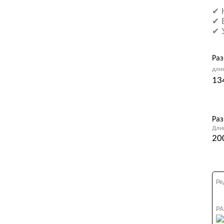
✔ 
✔ 
✔ 
Раз
дли
13
Раз
Дли
20
Ре
РА