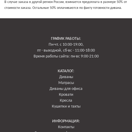
Сборка мебели:
В случае заказа в другой регион России, взимается предоплата в размере 50% от
Прямой диван: 500 руб
стоимости заказа. Остальные 50% оплачиваются по факту готовности дивана.
Угловой диван: 500 руб
Кресло: 500 руб
Оплата:
Принимается наличным платежом по факту доставки и осмотра товара.
Кроме того, возможна оплата банковской картой. При необходимости, этот
ГРАФИК РАБОТЫ:
тип оплаты обязательно нужно это указать в заказе, так как не все машины
Пн-чт. с 10:00-19:00,
оборудованы терминалом безналичного рассчета.
пт - выходной, сб-вс - 11:00-18:00
В случае заказа в другой регион России, взимается предоплата в размере
Время работы сайта: пн-вс 9:00-21:00
50% от стоимости заказа. Остальные 50% оплачиваются по факту готовности
дивана.
КАТАЛОГ:
Диваны
Матрасы
Диваны для офиса
Кровати
Кресла
Кушетки и тахты
ИНФОРМАЦИЯ:
Контакты