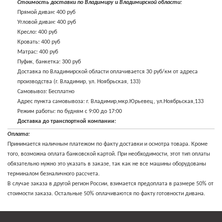
Стоимость доставки по Владимиру и Владимирской области:
Прямой диван: 400 руб
Угловой диван: 400 руб
Кресло: 400 руб
Кровать: 400 руб
Матрас: 400 руб
Пуфик, банкетка: 300 руб
Доставка по Владимирской области оплачивается 30 руб/км от адреса
производства (г. Владимир, ул. Ноябрьская, 133)
Самовывоз: Бесплатно
Адрес пункта самовывоза: г. Владимир,мкр.Юрьевец, ул.Ноябрьская,133
Режим работы: по будням с 9:00 до 17:00
Доставка до транспортной компании:
Доставка до транспортной компании, при наличии филиала в г. Владимир:
Оплата:
400 руб
Принимается наличным платежом по факту доставки и осмотра товара. Кроме
Доставка до транспортной компании, филиал в г. Москва: по тарифу доставки
того, возможна оплата банковской картой. При необходимости, этот тип оплаты
в г. Москва
обязательно нужно это указать в заказе, так как не все машины оборудованы
Стоимость дополнительных услуг:
терминалом безналичного рассчета.
Сборка мебели:
В случае заказа в другой регион России, взимается предоплата в размере 50% от
Прямой диван: 500 руб
стоимости заказа. Остальные 50% оплачиваются по факту готовности дивана.
Угловой диван: 500 руб
Кресло: 500 руб
Оплата: