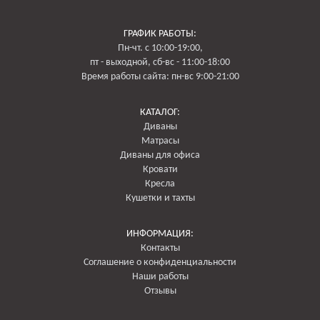
Принимается наличным платежом по факту доставки и осмотра товара.
Кроме того, возможна оплата банковской картой. При необходимости, этот
ГРАФИК РАБОТЫ:
тип оплаты обязательно нужно это указать в заказе, так как не все машины
Пн-чт. с 10:00-19:00,
оборудованы терминалом безналичного рассчета.
пт - выходной, сб-вс - 11:00-18:00
В случае заказа в другой регион России, взимается предоплата в размере
Время работы сайта: пн-вс 9:00-21:00
50% от стоимости заказа. Остальные 50% оплачиваются по факту готовности
дивана.
КАТАЛОГ:
Диваны
Матрасы
Диваны для офиса
Кровати
Кресла
Кушетки и тахты
ИНФОРМАЦИЯ:
Контакты
Соглашение о конфиденциальности
Наши работы
Отзывы