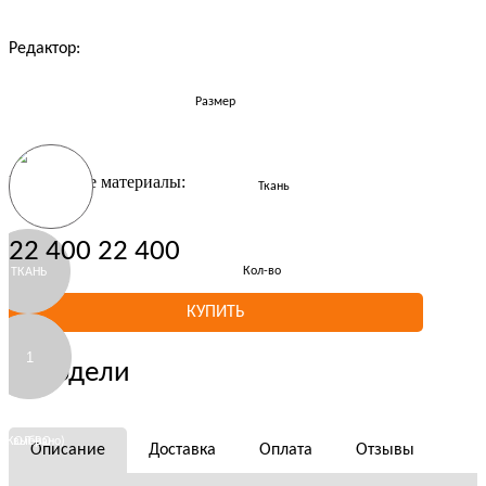
Редактор:
Размер
Выбранные материалы:
Ткань
РАЗМЕР
22 400
22 400
Кол-во
ТКАНЬ
КУПИТЬ
ТКАНЬ
О модели
не выбрано)
КОЛ-ВО
Описание
Доставка
Оплата
Отзывы