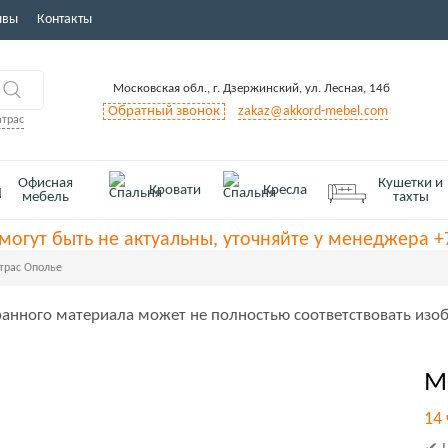
ывы
Контакты
Московская обл., г. Дзержинский, ул. Лесная, 14б
Обратный звонок
zakaz@akkord-mebel.com
атрас
Офисная
Кушетки и
Кровати
Кресла
мебель
тахты
могут быть не актуальны, уточняйте у менеджера +7
трас Ополье
анного материала может не полностью соответствовать изоб
М
14 