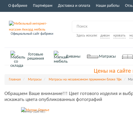
О фабрике
Партнёрам
Доставка и оплата
Наши работы
Отз
Официальный сайт фабрики
Здесь искали:
диван
кровать
м
Готовые
Диваны
Матрасы
решения
Цены на сайте 
Главная
Матрасы
Матрасы на независимом пружинном блоке Тфк
Ма
Обращаем Ваше внимание!!! Цвет готового изделия и выбр
искажать цвета опубликованных фотографий
Размер (ШxГxВ):