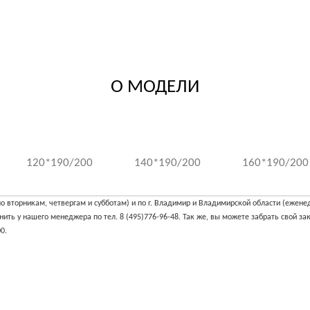
О МОДЕЛИ
120*190/200
140*190/200
160*190/200
о вторникам, четвергам и субботам) и по г. Владимир и Владимирской области (еженед
ь у нашего менеджера по тел. 8 (495)776-96-48. Так же, вы можете забрать свой зак
0.