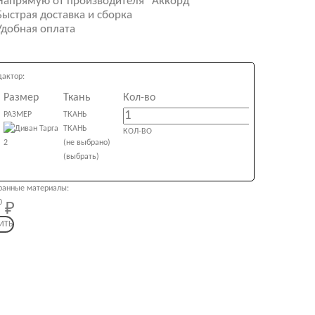
Напрямую от производителя "Аккорд"
ыстрая доставка и сборка
Удобная оплата
дактор:
Размер
Ткань
Кол-во
РАЗМЕР
ТКАНЬ
ТКАНЬ
КОЛ-ВО
(не выбрано)
(выбрать)
анные материалы:
9 870
0
ИТЬ