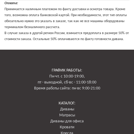
Доставка до транспортной компании, при наличии филиала в г. Владимир:
Оплата:
400 руб
Принимается наличным платежом по факту доставки и осмотра товара. Кроме
Доставка до транспортной компании, филиал в г. Москва: по тарифу доставки
того, возможна оплата банковской картой. При необходимости, этот тип оплаты
в г. Москва
обязательно нужно это указать в заказе, так как не все машины оборудованы
Стоимость дополнительных услуг:
терминалом безналичного рассчета.
Сборка мебели:
В случае заказа в другой регион России, взимается предоплата в размере 50% от
Прямой диван: 500 руб
стоимости заказа. Остальные 50% оплачиваются по факту готовности дивана.
Угловой диван: 500 руб
Кресло: 500 руб
Оплата:
Принимается наличным платежом по факту доставки и осмотра товара.
Кроме того, возможна оплата банковской картой. При необходимости, этот
ГРАФИК РАБОТЫ:
тип оплаты обязательно нужно это указать в заказе, так как не все машины
Пн-чт. с 10:00-19:00,
оборудованы терминалом безналичного рассчета.
пт - выходной, сб-вс - 11:00-18:00
В случае заказа в другой регион России, взимается предоплата в размере
Время работы сайта: пн-вс 9:00-21:00
50% от стоимости заказа. Остальные 50% оплачиваются по факту готовности
дивана.
КАТАЛОГ:
Диваны
Матрасы
Диваны для офиса
Кровати
Кресла