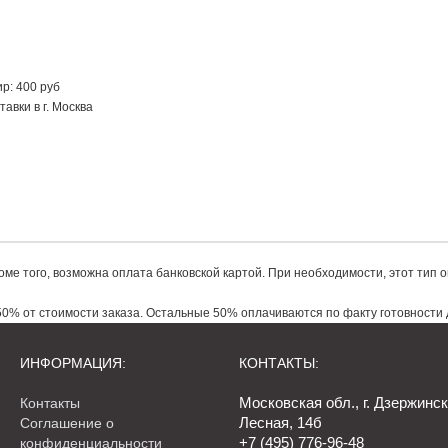
р: 400 руб
авки в г. Москва
роме того, возможна оплата банковской картой. При необходимости, этот тип
е того, возможна оплата банковской картой. При необходимости, этот тип оп
ере 50% от стоимости заказа. Остальные 50% оплачиваются по факту готовно
 50% от стоимости заказа. Остальные 50% оплачиваются по факту готовности 
ИНФОРМАЦИЯ:
КОНТАКТЫ:
Московская обл., г. Дзержинск
Контакты
Лесная, 14б
Соглашение о
+7 (495) 776-96-48
конфиденциальности