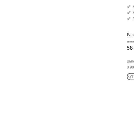
✔ 
✔ 
✔ 
Раз
дли
58
Выб
8 9
КУ