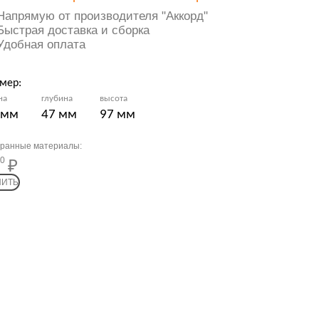
Напрямую от производителя "Аккорд"
Быстрая доставка и сборка
Удобная оплата
мер:
на
глубина
высота
 мм
47 мм
97 мм
ранные материалы:
8 900
00
ПИТЬ