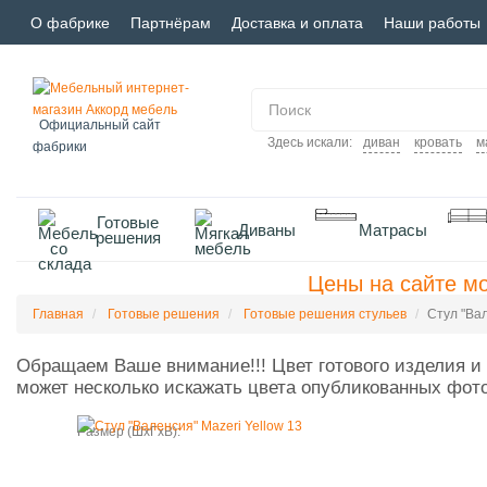
О фабрике
Партнёрам
Доставка и оплата
Наши работы
Официальный сайт
Здесь искали:
диван
кровать
м
фабрики
Готовые
Диваны
Матрасы
решения
Цены на сайте мо
Главная
Готовые решения
Готовые решения стульев
Стул "Вал
Обращаем Ваше внимание!!! Цвет готового изделия и 
может несколько искажать цвета опубликованных фот
Размер (ШxГxВ):