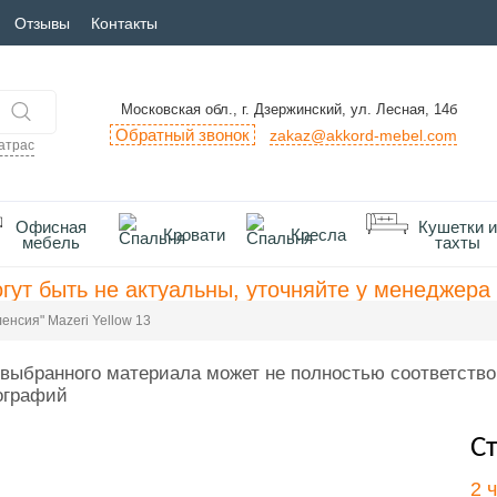
Отзывы
Контакты
Московская обл., г. Дзержинский, ул. Лесная, 14б
Обратный звонок
zakaz@akkord-mebel.com
атрас
Офисная
Кушетки и
Кровати
Кресла
мебель
тахты
гут быть не актуальны, уточняйте у менеджера 
енсия" Mazeri Yellow 13
выбранного материала может не полностью соответство
ографий
Ст
2 